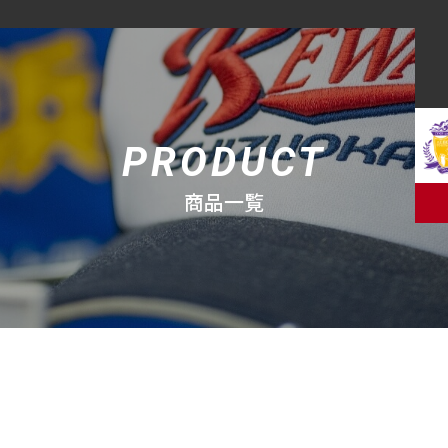
オリジナルウェア・グッズ企画販売
コーチング事業
納品実績
PRODUCT
よくあるご質問
商品一覧
会社概要
お問い合わせ
お知らせ
特定商取引
新規会員登録